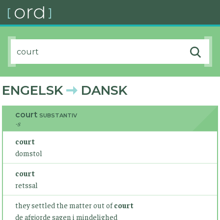
ENGELSK
DANSK
court
SUBSTANTIV
-s
court
domstol
court
retssal
they settled the matter out of
court
de afgjorde sagen i mindelighed