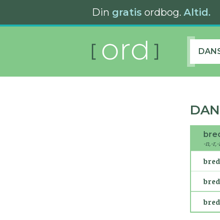
Din
gratis
ordbog.
Altid.
DAN
DAN
bre
-n,-r,
bre
bre
bre