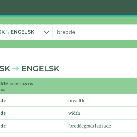
SK
ENGELSK
SK
ENGELSK
dde
SUBSTANTIV
-rne
dde
breadth
dde
width
dde
(breddegrad) latitude