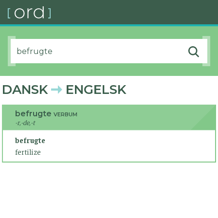
DANSK
ENGELSK
befrugte
VERBUM
-r,-de,-t
befrugte
fertilize