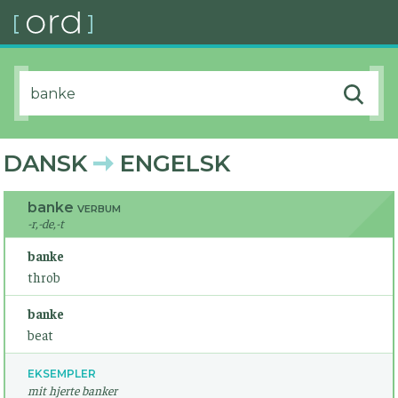
DANSK
ENGELSK
banke
VERBUM
-r,-de,-t
banke
throb
banke
beat
EKSEMPLER
mit hjerte banker