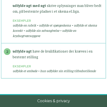
udfylde ngt med ngt
skrive oplysninger man bliver bedt
om, på bestemte pladser i et skema el.lign.
EKSEMPLER
udfylde en rubrik • udfylde et spørgeskema • udfylde et skema
korrekt • udfylde sin selvangivelse • udfylde en
krydsogtværsopgave
udfylde ngt
have de kvalifikationer der kræves i en
2
bestemt stilling
EKSEMPLER
udfylde et embede • hun udfylder sin stilling tilfredsstillende
Cookies & privacy