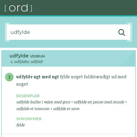
udfylde
VERBUM
-r, udfyldte, udfyldt
udfylde ngt med ngt
fylde noget fuldstændigt ud med
1
noget
EKSEMPLER
udfylde huller i vejen med grus • udfylde en pause med musik •
udfylde et tomrum • udfylde et savn
SYNONYMER
fylde