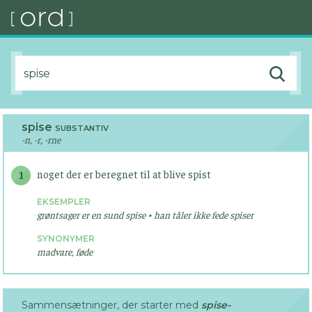
spise
SUBSTANTIV
-n, -r, -rne
noget der er beregnet til at blive spist
1
EKSEMPLER
grøntsager er en sund spise • han tåler ikke fede spiser
SYNONYMER
madvare, føde
Sammensætninger, der starter med
spise-