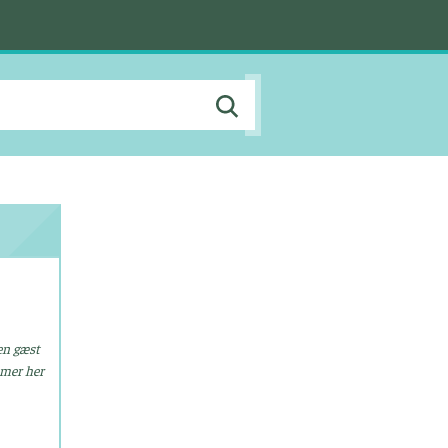
en gæst
mmer her