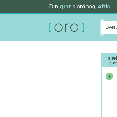
Din
gratis
ordbog.
Altid.
DAN
sjæ
-t, sj
1