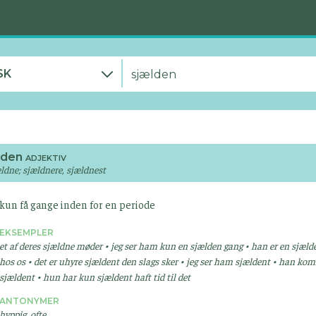
SK
lden
ADJEKTIV
ældne; sjældnere, sjældnest
kun få gange inden for en periode
EKSEMPLER
et af deres sjældne møder • jeg ser ham kun en sjælden gang • han er en sjæld
hos os • det er uhyre sjældent den slags sker • jeg ser ham sjældent • han ko
sjældent • hun har kun sjældent haft tid til det
ANTONYMER
hyppig, ofte