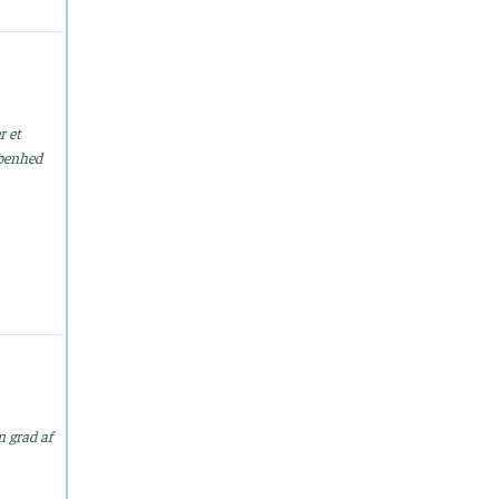
r et
åbenhed
n grad af