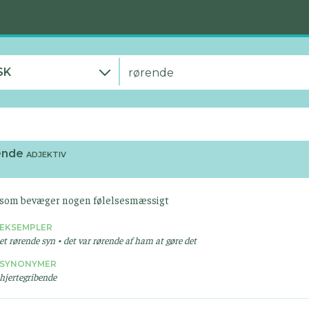
SK
ende
ADJEKTIV
som bevæger nogen følelsesmæssigt
EKSEMPLER
et rørende syn • det var rørende af ham at gøre det
SYNONYMER
hjertegribende