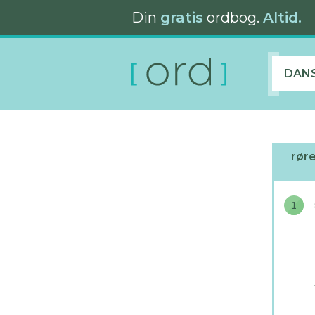
Din
gratis
ordbog.
Altid.
DAN
rør
1