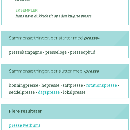
EKSEMPLER
hans navn dukkede tit op i den kulørte presse
Sammensætninger, der starter med
presse-
pressekampagne • presseloge • presseopbud
Sammensætninger, der slutter med
-presse
honningpresse • høpresse • saftpresse •
rotationspresse
•
seddelpresse •
dagspresse
• lokalpresse
Flere resultater
presse (verbum)