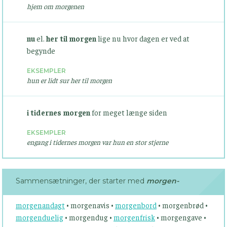
hjem om morgenen
nu
el.
her til morgen
lige nu hvor dagen er ved at
begynde
EKSEMPLER
hun er lidt sur her til morgen
i tidernes morgen
for meget længe siden
EKSEMPLER
engang i tidernes morgen var hun en stor stjerne
Sammensætninger, der starter med
morgen-
morgenandagt
• morgenavis •
morgenbord
• morgenbrød •
morgenduelig
• morgendug •
morgenfrisk
• morgengave •