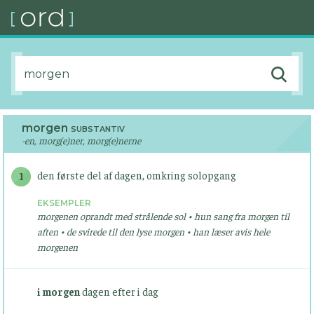
morgen
SUBSTANTIV
-en, morg(e)ner, morg(e)nerne
den første del af dagen, omkring solopgang
1
EKSEMPLER
morgenen oprandt med strålende sol • hun sang fra morgen til
aften • de svirede til den lyse morgen • han læser avis hele
morgenen
i morgen
dagen efter i dag