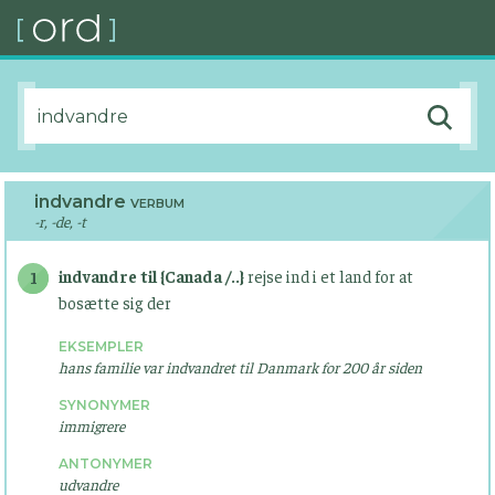
indvandre
VERBUM
-r, -de, -t
indvandre til {Canada /..}
rejse ind i et land for at
1
bosætte sig der
EKSEMPLER
hans familie var indvandret til Danmark for 200 år siden
SYNONYMER
immigrere
ANTONYMER
udvandre