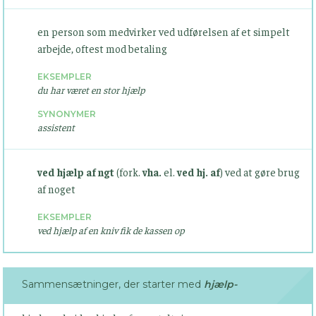
en person som medvirker ved udførelsen af et simpelt
arbejde, oftest mod betaling
EKSEMPLER
du har været en stor hjælp
SYNONYMER
assistent
ved hjælp af ngt
(fork.
vha.
el.
ved hj. af
) ved at gøre brug
af noget
EKSEMPLER
ved hjælp af en kniv fik de kassen op
Sammensætninger, der starter med
hjælp-