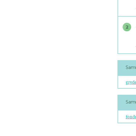
2
Samm
gryd
Samm
fond