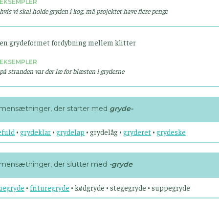
EKSEMPLER
hvis vi skal holde gryden i kog, må projektet have flere penge
en grydeformet fordybning mellem klitter
EKSEMPLER
på stranden var der læ for blæsten i gryderne
ensætninger, der starter med
gryde-
efuld
•
grydeklar
•
grydelap
• grydelåg •
gryderet
•
grydeske
ensætninger, der slutter med
-gryde
uegryde
•
frituregryde
• kødgryde • stegegryde • suppegryde