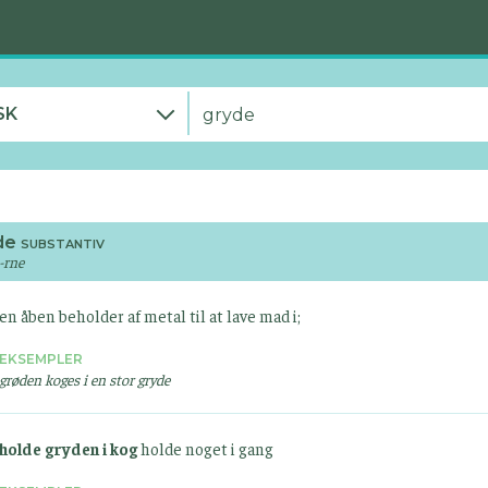
SK
de
SUBSTANTIV
 -rne
en åben beholder af metal til at lave mad i;
EKSEMPLER
grøden koges i en stor gryde
holde gryden i kog
holde noget i gang