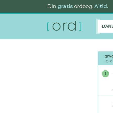
Din
gratis
ordbog.
Altid.
DAN
gry
-n, -r,
1