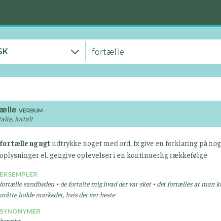
SK
tælle
VERBUM
talte, fortalt
fortælle ng ngt
udtrykke noget med ord, fx give en forklaring på nog
oplysninger el. gengive oplevelser i en kontinuerlig rækkefølge
EKSEMPLER
fortælle sandheden • de fortalte mig hvad der var sket • det fortælles at man 
måtte holde markedet, hvis der var heste
SYNONYMER
berette;