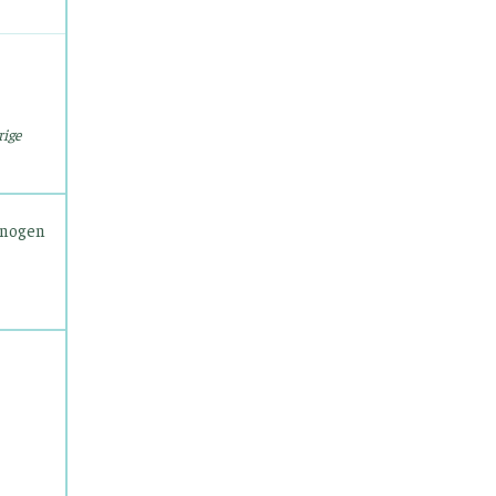
rige
r nogen