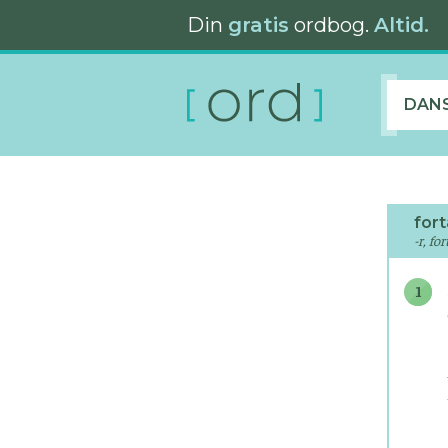
Din
gratis
ordbog.
Altid.
DAN
for
-r, for
1