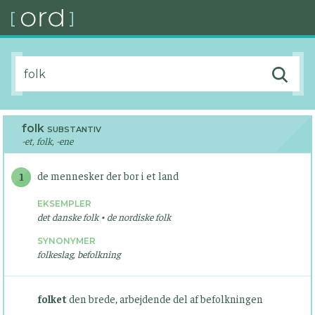
folk
SUBSTANTIV
-et, folk, -ene
de mennesker der bor i et land
1
EKSEMPLER
det danske folk • de nordiske folk
SYNONYMER
folkeslag, befolkning
folket
den brede, arbejdende del af befolkningen