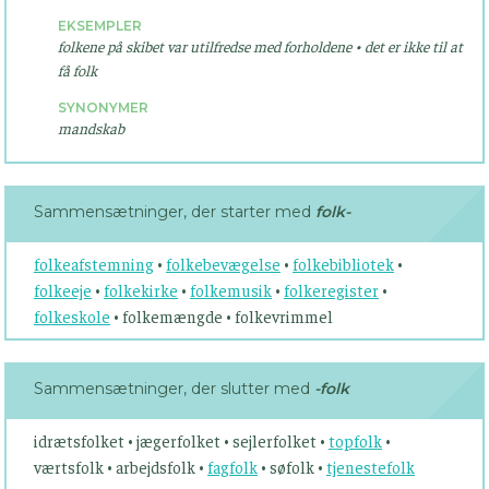
EKSEMPLER
folkene på skibet var utilfredse med forholdene • det er ikke til at
få folk
SYNONYMER
mandskab
Sammensætninger, der starter med
folk-
folkeafstemning
•
folkebevægelse
•
folkebibliotek
•
folkeeje
•
folkekirke
•
folkemusik
•
folkeregister
•
folkeskole
• folkemængde • folkevrimmel
Sammensætninger, der slutter med
-folk
idrætsfolket • jægerfolket • sejlerfolket •
topfolk
•
værtsfolk • arbejdsfolk •
fagfolk
• søfolk •
tjenestefolk