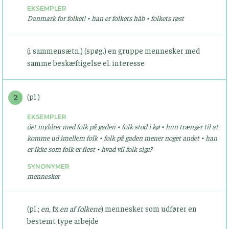
EKSEMPLER
Danmark for folket! • han er folkets håb • folkets røst
(i sammensætn.) (spøg.) en gruppe mennesker med
samme beskæftigelse el. interesse
(pl.)
2
EKSEMPLER
det myldrer med folk på gaden • folk stod i kø • hun trænger til at
komme ud imellem folk • folk på gaden mener noget andet • han
er ikke som folk er flest • hvad vil folk sige?
SYNONYMER
mennesker
(pl.;
en,
fx
en af folkene
) mennesker som udfører en
bestemt type arbejde