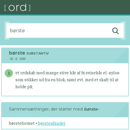
børste
SUBSTANTIV
-n, -r, -rne
et redskab med mange stive hår af fx svinehår el. nylon
1
som stikker ud fra en blok, samt evt. med et skaft til at
holde på;
Sammensætninger, der starter med
børste-
børsteformet •
børstenbinder