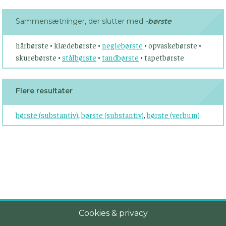
Sammensætninger, der slutter med
-børste
hårbørste • klædebørste •
neglebørste
• opvaskebørste •
skurebørste •
stålbørste
•
tandbørste
• tapetbørste
Flere resultater
børste (substantiv)
,
børste (substantiv)
,
børste (verbum)
Cookies & privacy